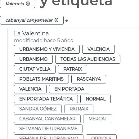
y etiqueta
Valencia
.
cabanyal canyamelar
La Valentina
modificado hace 5 años
URBANISMO Y VIVIENDA
VALENCIA
URBANISMO
TODAS LAS AUDIENCIAS
CIUTAT VELLA
PATRAIX
POBLATS MARITIMS
RASCANYA
VALENCIA
EN PORTADA
EN PORTADA TEMÁTICA
NORMAL
SANDRA GÓMEZ
PATRAIX
CABANYAL CANYAMELAR
MERCAT
SETMANA DE URBANISME
SEMANA DEL URBANISMO
ORRIOLS