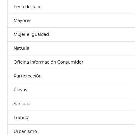
Feria de Julio
Mayores
Mujer e Igualdad
Naturia
Oficina Información Consumidor
Participación
Playas
Sanidad
Tráfico
Urbanismo