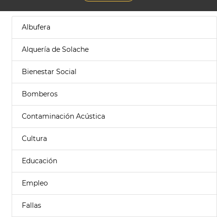
Albufera
Alquería de Solache
Bienestar Social
Bomberos
Contaminación Acústica
Cultura
Educación
Empleo
Fallas