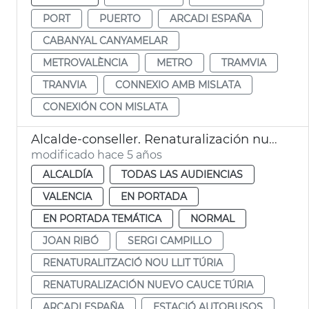
PORT
PUERTO
ARCADI ESPAÑA
CABANYAL CANYAMELAR
METROVALÈNCIA
METRO
TRAMVIA
TRANVIA
CONNEXIO AMB MISLATA
CONEXIÓN CON MISLATA
Alcalde-conseller. Renaturalización nuevo cauce Turia
modificado hace 5 años
ALCALDÍA
TODAS LAS AUDIENCIAS
VALENCIA
EN PORTADA
EN PORTADA TEMÁTICA
NORMAL
JOAN RIBÓ
SERGI CAMPILLO
RENATURALITZACIÓ NOU LLIT TÚRIA
RENATURALIZACIÓN NUEVO CAUCE TÚRIA
ARCADI ESPAÑA
ESTACIÓ AUTOBUSOS