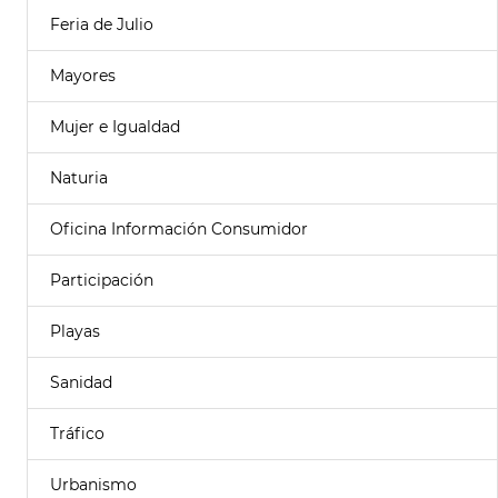
Feria de Julio
Mayores
Mujer e Igualdad
Naturia
Oficina Información Consumidor
Participación
Playas
Sanidad
Tráfico
Urbanismo