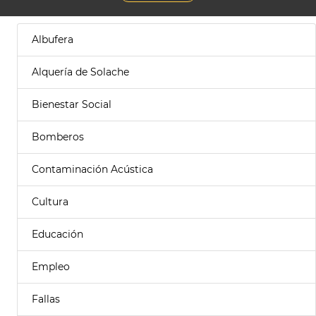
Albufera
Alquería de Solache
Bienestar Social
Bomberos
Contaminación Acústica
Cultura
Educación
Empleo
Fallas