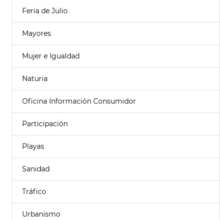
Feria de Julio
Mayores
Mujer e Igualdad
Naturia
Oficina Información Consumidor
Participación
Playas
Sanidad
Tráfico
Urbanismo