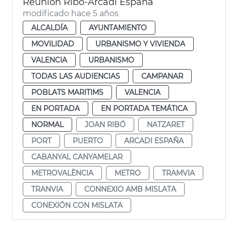
Reunión Ribó-Arcadi España
modificado hace 5 años
ALCALDÍA
AYUNTAMIENTO
MOVILIDAD
URBANISMO Y VIVIENDA
VALENCIA
URBANISMO
TODAS LAS AUDIENCIAS
CAMPANAR
POBLATS MARITIMS
VALENCIA
EN PORTADA
EN PORTADA TEMÁTICA
NORMAL
JOAN RIBÓ
NATZARET
PORT
PUERTO
ARCADI ESPAÑA
CABANYAL CANYAMELAR
METROVALÈNCIA
METRO
TRAMVIA
TRANVIA
CONNEXIO AMB MISLATA
CONEXIÓN CON MISLATA