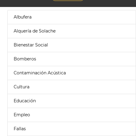
Albufera
Alquería de Solache
Bienestar Social
Bomberos
Contaminación Acústica
Cultura
Educación
Empleo
Fallas