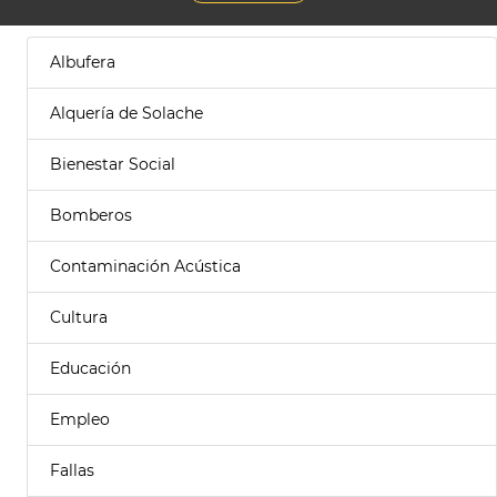
Albufera
Alquería de Solache
Bienestar Social
Bomberos
Contaminación Acústica
Cultura
Educación
Empleo
Fallas