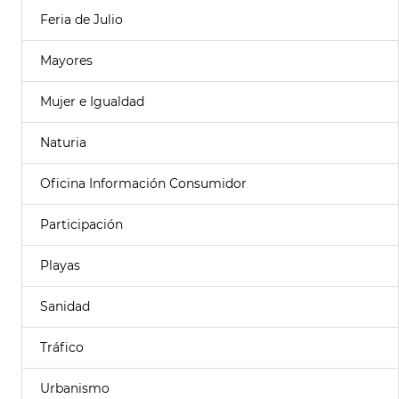
Feria de Julio
Mayores
Mujer e Igualdad
Naturia
Oficina Información Consumidor
Participación
Playas
Sanidad
Tráfico
Urbanismo