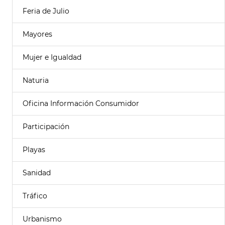
Feria de Julio
Mayores
Mujer e Igualdad
Naturia
Oficina Información Consumidor
Participación
Playas
Sanidad
Tráfico
Urbanismo