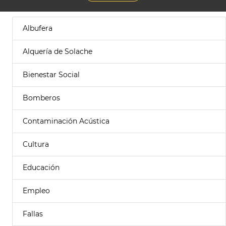
Albufera
Alquería de Solache
Bienestar Social
Bomberos
Contaminación Acústica
Cultura
Educación
Empleo
Fallas