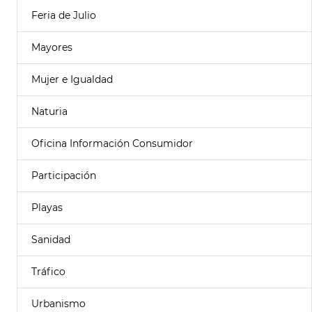
Feria de Julio
Mayores
Mujer e Igualdad
Naturia
Oficina Información Consumidor
Participación
Playas
Sanidad
Tráfico
Urbanismo