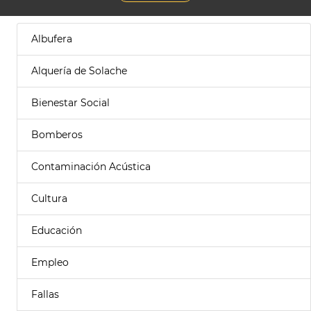
Albufera
Alquería de Solache
Bienestar Social
Bomberos
Contaminación Acústica
Cultura
Educación
Empleo
Fallas