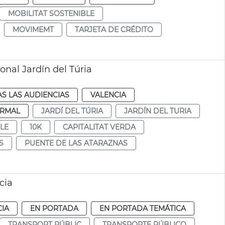
MOBILITAT SOSTENIBLE
MOVIMEMT
TARJETA DE CRÉDITO
nal Jardín del Túria
S LAS AUDIENCIAS
VALENCIA
RMAL
JARDÍ DEL TÚRIA
JARDÍN DEL TURIA
LE
10K
CAPITALITAT VERDA
S
PUENTE DE LAS ATARAZNAS
cia
CIA
EN PORTADA
EN PORTADA TEMÁTICA
TRANSPORT PÚBLIC
TRANSPORTE PÚBLICO