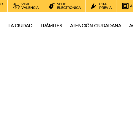
NO
VISIT
SEDE
CITA
A
VALENCIA
ELECTRÓNICA
PREVIA
O
LA CIUDAD
TRÁMITES
ATENCIÓN CIUDADANA
A