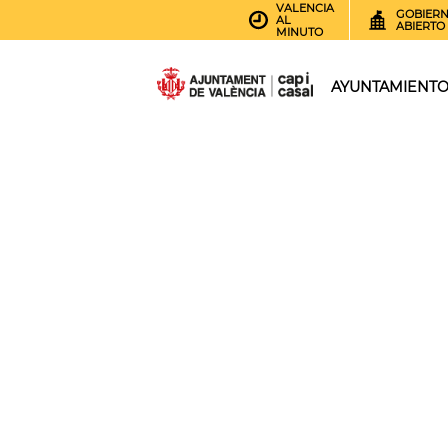
VALENCIA
GOBIER
AL
ABIERTO
MINUTO
AYUNTAMIENT