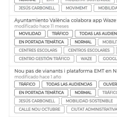
JESÚS CARBONELL
MOVIMEMT
MOBILIDA
Ayuntamiento València colabora app Waze s
modificado hace 11 meses
MOVILIDAD
TRÁFICO
TODAS LAS AUDIEN
EN PORTADA TEMÁTICA
NORMAL
MOBILI
CENTRES ESCOLARS
CENTROS ESCOLARES
CENTRO GESTIÓN TRÁFICO
WAZE
GOOGL
Nou pas de vianants i plataforma EMT en 
modificado hace 1 año
TRÁFICO
TODAS LAS AUDIENCIAS
OLIVE
EN PORTADA TEMÁTICA
NORMAL
TRÁFIC
JESÚS CARBONELL
MOBILIDAD SOSTENIBLE
CALLE NOU OCTUBRE
CIUTAT ADMINISTRATIV