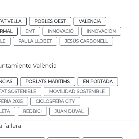
TAT VELLA
POBLES OEST
VALENCIA
RMAL
EMT
INNOVACIÓ
INNOVACIÓN
LE
PAULA LLOBET
JESÚS CARBONELL
yuntamiento València
NCIAS
POBLATS MARITIMS
EN PORTADA
TAT SOSTENIBLE
MOVILIDAD SOSTENIBLE
ERIA 2025
CICLOSFERA CITY
LETA
REDBICI
JUAN DUVAL
 fallera