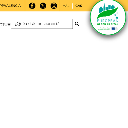
PPVALÈNCIA
VAL
CAS
CTUALIDAD