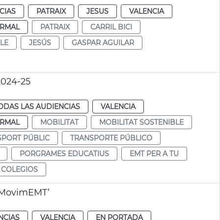
CIAS
PATRAIX
JESUS
VALENCIA
RMAL
PATRAIX
CARRIL BICI
LE
JESÚS
GASPAR AGUILAR
2024-25
ODAS LAS AUDIENCIAS
VALENCIA
RMAL
MOBILITAT
MOBILITAT SOSTENIBLE
SPORT PÚBLIC
TRANSPORTE PÚBLICO
PORGRAMES EDUCATIUS
EMT PER A TU
 COLEGIOS
o ‘MovimEMT’
NCIAS
VALENCIA
EN PORTADA