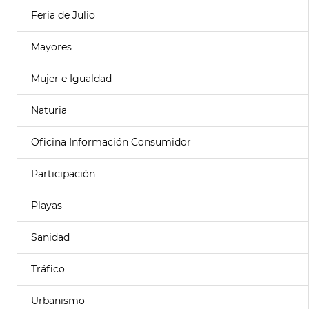
Feria de Julio
Mayores
Mujer e Igualdad
Naturia
Oficina Información Consumidor
Participación
Playas
Sanidad
Tráfico
Urbanismo