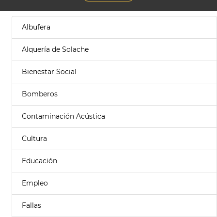
Albufera
Alquería de Solache
Bienestar Social
Bomberos
Contaminación Acústica
Cultura
Educación
Empleo
Fallas