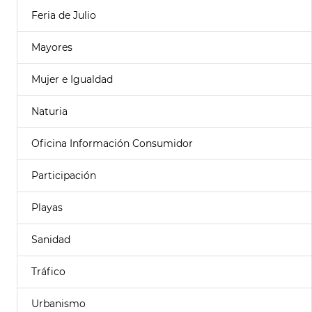
Feria de Julio
Mayores
Mujer e Igualdad
Naturia
Oficina Información Consumidor
Participación
Playas
Sanidad
Tráfico
Urbanismo