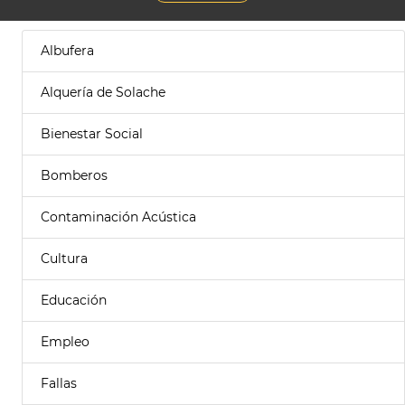
Albufera
Alquería de Solache
Bienestar Social
Bomberos
Contaminación Acústica
Cultura
Educación
Empleo
Fallas