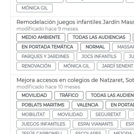
MÓNICA GIL
Remodelación juegos infantiles Jardín Mass
modificado hace 9 meses
MEDIO AMBIENTE
TODAS LAS AUDIENCIAS
EN PORTADA TEMÁTICA
NORMAL
MASSA
PARQUES Y JARDINES
JOCS INFANTILS
J
RENOVACIÓN
MÓNICA GIL
JARDÍ SENENT
Mejora accesos en colegios de Natzaret, Sot
modificado hace 10 meses
MOVILIDAD
TRÁFICO
TODAS LAS AUDIEN
POBLATS MARITIMS
VALENCIA
EN PORTA
MOBILITAT
MOVILIDAD
SEGURETAT
JUEGOS INFANTILES
ESPAI VIANANTS
ESP
JESÚS CARBONELL
ESCOLARES
MEJORA 