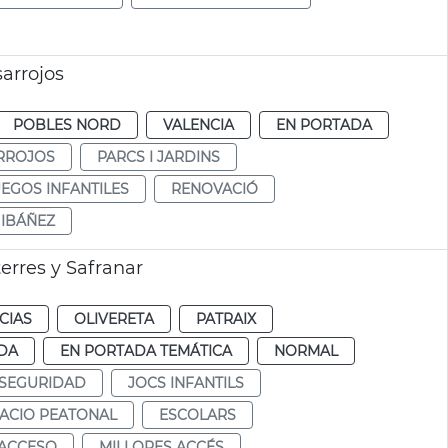
arrojos
POBLES NORD
VALENCIA
EN PORTADA
RROJOS
PARCS I JARDINS
UEGOS INFANTILES
RENOVACIÓ
 IBÁÑEZ
erres y Safranar
CIAS
OLIVERETA
PATRAIX
DA
EN PORTADA TEMÁTICA
NORMAL
SEGURIDAD
JOCS INFANTILS
ACIO PEATONAL
ESCOLARS
ACCESO
MILLORES ACCÉS