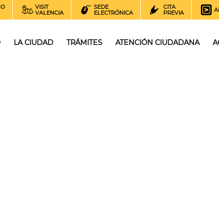
NO
VISIT
SEDE
CITA
A
VALENCIA
ELECTRÓNICA
PREVIA
O
LA CIUDAD
TRÁMITES
ATENCIÓN CIUDADANA
A