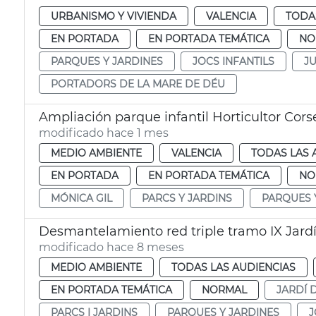
URBANISMO Y VIVIENDA
VALENCIA
TODA
EN PORTADA
EN PORTADA TEMÁTICA
NO
PARQUES Y JARDINES
JOCS INFANTILS
J
PORTADORS DE LA MARE DE DÉU
Ampliación parque infantil Horticultor Cors
modificado hace 1 mes
MEDIO AMBIENTE
VALENCIA
TODAS LAS 
EN PORTADA
EN PORTADA TEMÁTICA
NO
MÓNICA GIL
PARCS Y JARDINS
PARQUES 
Desmantelamiento red triple tramo IX Jardí
modificado hace 8 meses
MEDIO AMBIENTE
TODAS LAS AUDIENCIAS
EN PORTADA TEMÁTICA
NORMAL
JARDÍ 
PARCS I JARDINS
PARQUES Y JARDINES
J