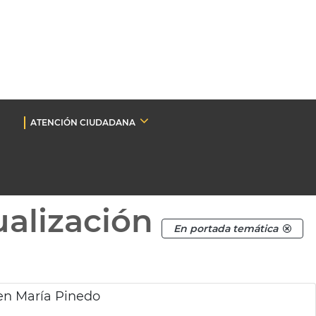
ATENCIÓN CIUDADANA
ualización
En portada temática
en María Pinedo