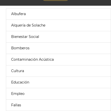
Albufera
Alquería de Solache
Bienestar Social
Bomberos
Contaminación Acústica
Cultura
Educación
Empleo
Fallas