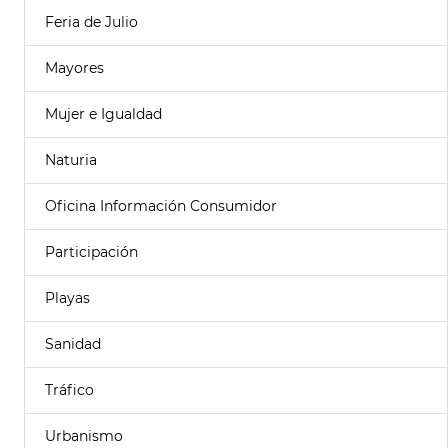
Feria de Julio
Mayores
Mujer e Igualdad
Naturia
Oficina Información Consumidor
Participación
Playas
Sanidad
Tráfico
Urbanismo