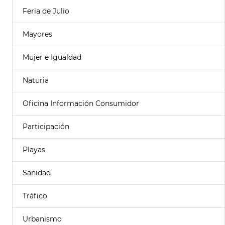
Feria de Julio
Mayores
Mujer e Igualdad
Naturia
Oficina Información Consumidor
Participación
Playas
Sanidad
Tráfico
Urbanismo