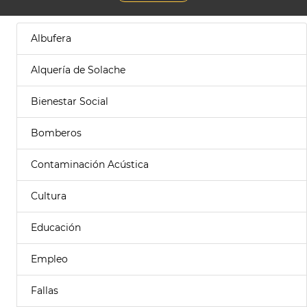
Albufera
Alquería de Solache
Bienestar Social
Bomberos
Contaminación Acústica
Cultura
Educación
Empleo
Fallas