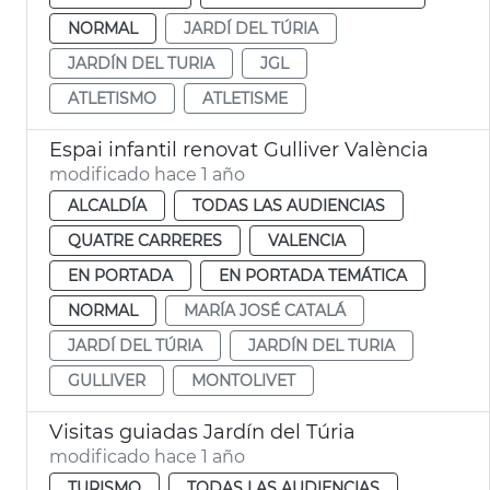
NORMAL
JARDÍ DEL TÚRIA
JARDÍN DEL TURIA
JGL
ATLETISMO
ATLETISME
Espai infantil renovat Gulliver València
modificado hace 1 año
ALCALDÍA
TODAS LAS AUDIENCIAS
QUATRE CARRERES
VALENCIA
EN PORTADA
EN PORTADA TEMÁTICA
NORMAL
MARÍA JOSÉ CATALÁ
JARDÍ DEL TÚRIA
JARDÍN DEL TURIA
GULLIVER
MONTOLIVET
Visitas guiadas Jardín del Túria
modificado hace 1 año
TURISMO
TODAS LAS AUDIENCIAS