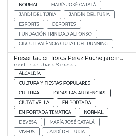
NORMAL
MARÍA JOSÉ CATALÁ
JARDÍ DEL TÚRIA
JARDÍN DEL TURIA
ESPORTS
DEPORTES
FUNDACIÓN TRINIDAD ALFONSO
CIRCUIT VALÈNCIA CIUTAT DEL RUNNING
Presentación libros Pérez Puche jardines València
modificado hace 8 meses
ALCALDÍA
CULTURA Y FIESTAS POPULARES
CULTURA
TODAS LAS AUDIENCIAS
CIUTAT VELLA
EN PORTADA
EN PORTADA TEMÁTICA
NORMAL
DEVESA
MARÍA JOSÉ CATALÁ
VIVERS
JARDÍ DEL TÚRIA