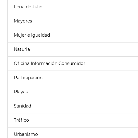
Feria de Julio
Mayores
Mujer e Igualdad
Naturia
Oficina Información Consumidor
Participación
Playas
Sanidad
Tráfico
Urbanismo