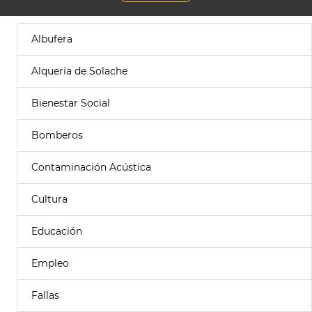
Albufera
Alquería de Solache
Bienestar Social
Bomberos
Contaminación Acústica
Cultura
Educación
Empleo
Fallas