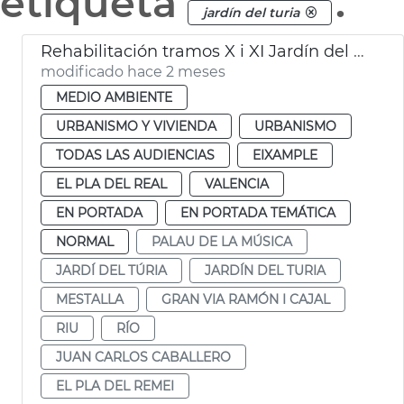
etiqueta
.
jardín del turia
Rehabilitación tramos X i XI Jardín del Turia València
modificado hace 2 meses
MEDIO AMBIENTE
URBANISMO Y VIVIENDA
URBANISMO
TODAS LAS AUDIENCIAS
EIXAMPLE
EL PLA DEL REAL
VALENCIA
EN PORTADA
EN PORTADA TEMÁTICA
NORMAL
PALAU DE LA MÚSICA
JARDÍ DEL TÚRIA
JARDÍN DEL TURIA
MESTALLA
GRAN VIA RAMÓN I CAJAL
RIU
RÍO
JUAN CARLOS CABALLERO
EL PLA DEL REMEI