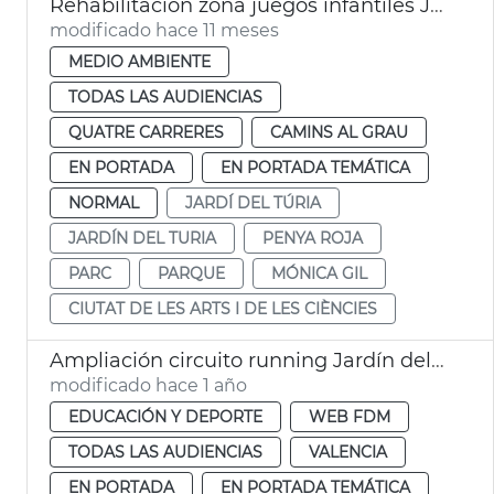
Rehabilitación zona juegos infantiles Jardín del Túria València
modificado hace 11 meses
MEDIO AMBIENTE
TODAS LAS AUDIENCIAS
QUATRE CARRERES
CAMINS AL GRAU
EN PORTADA
EN PORTADA TEMÁTICA
NORMAL
JARDÍ DEL TÚRIA
JARDÍN DEL TURIA
PENYA ROJA
PARC
PARQUE
MÓNICA GIL
CIUTAT DE LES ARTS I DE LES CIÈNCIES
Ampliación circuito running Jardín del Turia València JGL
modificado hace 1 año
EDUCACIÓN Y DEPORTE
WEB FDM
TODAS LAS AUDIENCIAS
VALENCIA
EN PORTADA
EN PORTADA TEMÁTICA