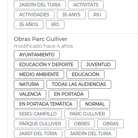
JARDÍN DEL TURIA
ACTIVITATS
ACTIVIDADES
35 ANYS
RIU
35 AÑOS
RÍO
Obras Parc Gulliver
modificado hace 4 años
AYUNTAMIENTO
EDUCACIÓN Y DEPORTE
JUVENTUD
MEDIO AMBIENTE
EDUCACIÓN
NATURIA
TODAS LAS AUDIENCIAS
VALENCIA
EN PORTADA
EN PORTADA TEMÁTICA
NORMAL
SERGI CAMPILLO
PARC GULLIVER
PARQUE GULLIVER
OBRES
OBRAS
JARDÍ DEL TÚRIA
JARDÍN DEL TURIA