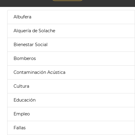
Albufera
Alquería de Solache
Bienestar Social
Bomberos
Contaminación Acústica
Cultura
Educación
Empleo
Fallas