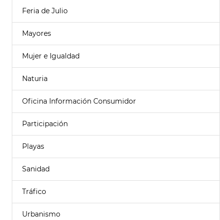
Feria de Julio
Mayores
Mujer e Igualdad
Naturia
Oficina Información Consumidor
Participación
Playas
Sanidad
Tráfico
Urbanismo