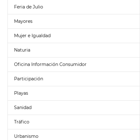
Feria de Julio
Mayores
Mujer e Igualdad
Naturia
Oficina Información Consumidor
Participación
Playas
Sanidad
Tráfico
Urbanismo