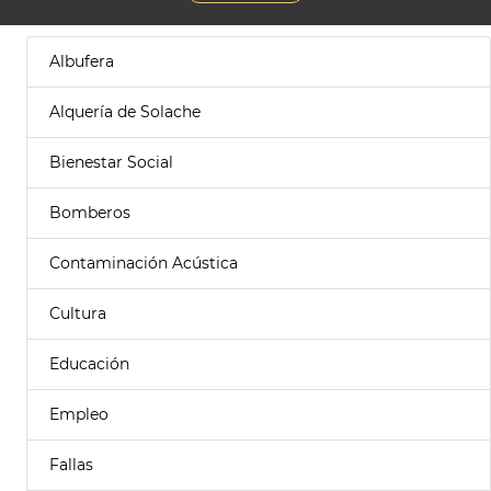
Albufera
Alquería de Solache
Bienestar Social
Bomberos
Contaminación Acústica
Cultura
Educación
Empleo
Fallas