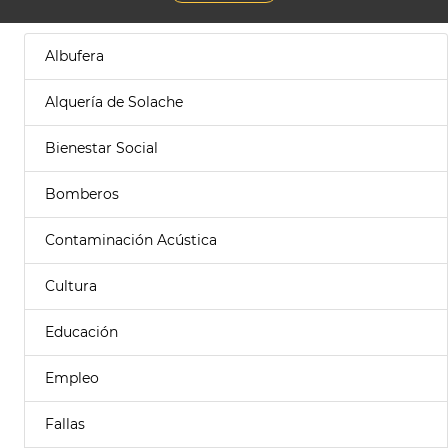
Albufera
Alquería de Solache
Bienestar Social
Bomberos
Contaminación Acústica
Cultura
Educación
Empleo
Fallas