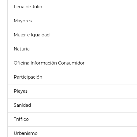
Feria de Julio
Mayores
Mujer e Igualdad
Naturia
Oficina Información Consumidor
Participación
Playas
Sanidad
Tráfico
Urbanismo