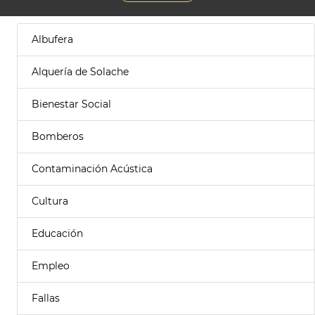
Albufera
Alquería de Solache
Bienestar Social
Bomberos
Contaminación Acústica
Cultura
Educación
Empleo
Fallas