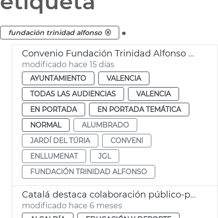
etiqueta
.
fundación trinidad alfonso
Convenio Fundación Trinidad Alfonso alumbrado ornamental Jardín del Turia
modificado hace 15 días
AYUNTAMIENTO
VALENCIA
TODAS LAS AUDIENCIAS
VALENCIA
EN PORTADA
EN PORTADA TEMÁTICA
NORMAL
ALUMBRADO
JARDÍ DEL TÚRIA
CONVENI
ENLLUMENAT
JGL
FUNDACIÓN TRINIDAD ALFONSO
Catalá destaca colaboración público-privada ampliación circuito running
modificado hace 6 meses