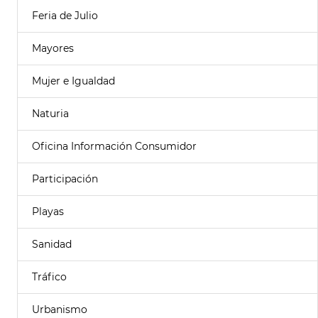
Feria de Julio
Mayores
Mujer e Igualdad
Naturia
Oficina Información Consumidor
Participación
Playas
Sanidad
Tráfico
Urbanismo