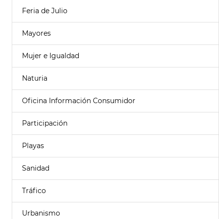
Feria de Julio
Mayores
Mujer e Igualdad
Naturia
Oficina Información Consumidor
Participación
Playas
Sanidad
Tráfico
Urbanismo