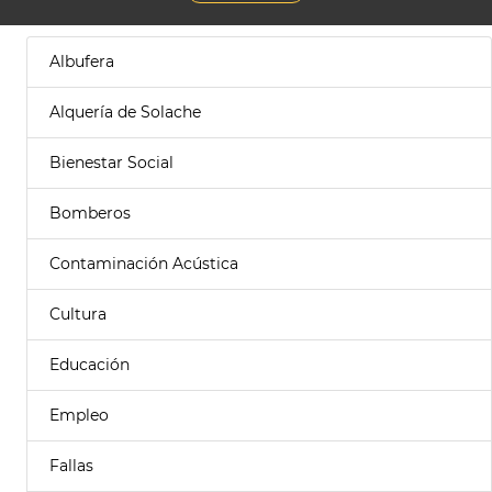
Albufera
Alquería de Solache
Bienestar Social
Bomberos
Contaminación Acústica
Cultura
Educación
Empleo
Fallas