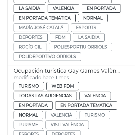
LA SAIDIA
VALENCIA
EN PORTADA
EN PORTADA TEMÁTICA
NORMAL
MARÍA JOSÉ CATALÁ
ESPORTS
DEPORTES
FDM
LA SAÏDIA
ROCÍO GIL
POLIESPORTIU ORRIOLS
POLIDEPORTIVO ORRIOLS
Ocupación turística Gay Games València 2026
modificado hace 1 mes
TURISMO
WEB FDM
TODAS LAS AUDIENCIAS
VALENCIA
EN PORTADA
EN PORTADA TEMÁTICA
NORMAL
VALENCIÀ
TURISMO
TURISME
VISIT VALÈNCIA
ESPORTS
DEPORTES