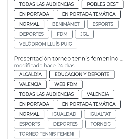
TODAS LAS AUDIENCIAS
POBLES OEST
EN PORTADA
EN PORTADA TEMÁTICA
NORMAL
BENIMÀMET
ESPORTS
DEPORTES
FDM
JGL
VELÒDROM LLUÍS PUIG
Presentación torneo tennis femenino BBVA Open Internacional
modificado hace 24 días
ALCALDÍA
EDUCACIÓN Y DEPORTE
VALENCIA
WEB FDM
TODAS LAS AUDIENCIAS
VALENCIA
EN PORTADA
EN PORTADA TEMÁTICA
NORMAL
IGUALDAD
IGUALTAT
ESPORTS
DEPORTES
TORNEIG
TORNEO TENNIS FEMENI