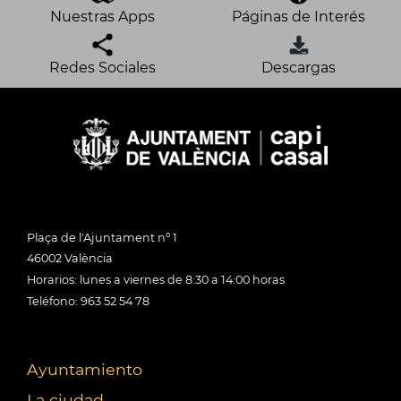
Nuestras Apps
Páginas de Interés
Redes Sociales
Descargas
Plaça de l'Ajuntament nº 1
46002 València
Horarios: lunes a viernes de 8:30 a 14:00 horas
Teléfono: 963 52 54 78
Ayuntamiento
La ciudad