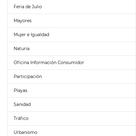
Feria de Julio
Mayores
Mujer e Igualdad
Naturia
Oficina Información Consumidor
Participación
Playas
Sanidad
Tráfico
Urbanismo