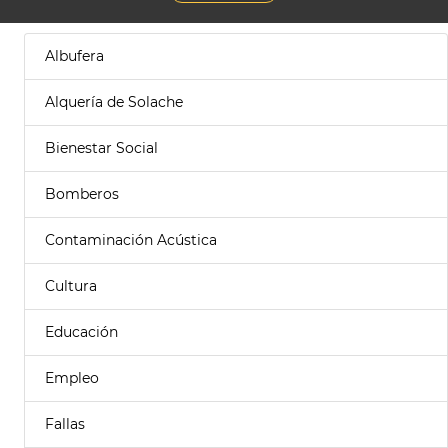
Albufera
Alquería de Solache
Bienestar Social
Bomberos
Contaminación Acústica
Cultura
Educación
Empleo
Fallas