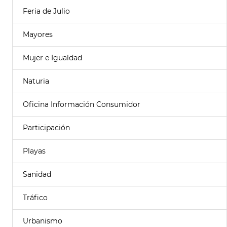
Feria de Julio
Mayores
Mujer e Igualdad
Naturia
Oficina Información Consumidor
Participación
Playas
Sanidad
Tráfico
Urbanismo