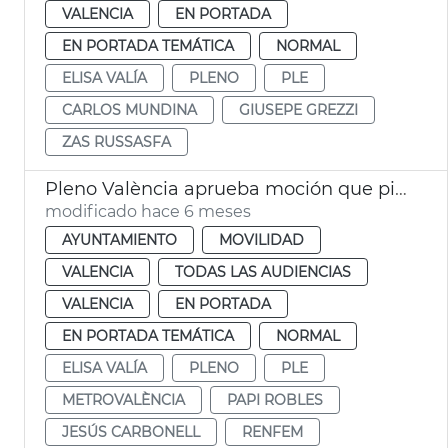
VALENCIA
EN PORTADA
EN PORTADA TEMÁTICA
NORMAL
ELISA VALÍA
PLENO
PLE
CARLOS MUNDINA
GIUSEPE GREZZI
ZAS RUSSASFA
Pleno València aprueba moción que pide mejoras en Renfe y Metrovalència
modificado hace 6 meses
AYUNTAMIENTO
MOVILIDAD
VALENCIA
TODAS LAS AUDIENCIAS
VALENCIA
EN PORTADA
EN PORTADA TEMÁTICA
NORMAL
ELISA VALÍA
PLENO
PLE
METROVALÈNCIA
PAPI ROBLES
JESÚS CARBONELL
RENFEM