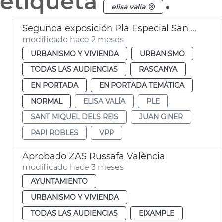
etiqueta
.
elisa valía
Segunda exposición Pla Especial San Miquel de los Reyes València
modificado hace 2 meses
URBANISMO Y VIVIENDA
URBANISMO
TODAS LAS AUDIENCIAS
RASCANYA
EN PORTADA
EN PORTADA TEMÁTICA
NORMAL
ELISA VALÍA
PLE
SANT MIQUEL DELS REIS
JUAN GINER
PAPI ROBLES
VPP
Aprobado ZAS Russafa València
modificado hace 3 meses
AYUNTAMIENTO
URBANISMO Y VIVIENDA
TODAS LAS AUDIENCIAS
EIXAMPLE