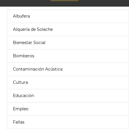
Albufera
Alquería de Solache
Bienestar Social
Bomberos
Contaminación Acústica
Cultura
Educación
Empleo
Fallas