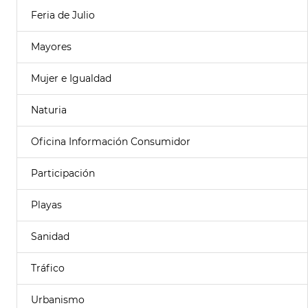
Feria de Julio
Mayores
Mujer e Igualdad
Naturia
Oficina Información Consumidor
Participación
Playas
Sanidad
Tráfico
Urbanismo