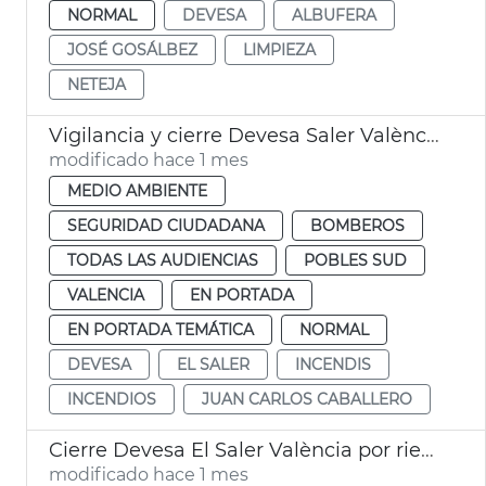
NORMAL
DEVESA
ALBUFERA
JOSÉ GOSÁLBEZ
LIMPIEZA
NETEJA
Vigilancia y cierre Devesa Saler València por calor
modificado hace 1 mes
MEDIO AMBIENTE
SEGURIDAD CIUDADANA
BOMBEROS
TODAS LAS AUDIENCIAS
POBLES SUD
VALENCIA
EN PORTADA
EN PORTADA TEMÁTICA
NORMAL
DEVESA
EL SALER
INCENDIS
INCENDIOS
JUAN CARLOS CABALLERO
Cierre Devesa El Saler València por riesgo incendios
modificado hace 1 mes