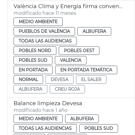
València Clima y Energía firma convenio Cruz Roja voluntariado Albufera
modificado hace 11 meses
MEDIO AMBIENTE
PUEBLOS DE VALÈNCIA
ALBUFERA
TODAS LAS AUDIENCIAS
POBLES NORD
POBLES OEST
POBLES SUD
VALENCIA
EN PORTADA
EN PORTADA TEMÁTICA
NORMAL
DEVESA
EL SALER
ALBUFERA
CREU ROJA
Balance limpieza Devesa
modificado hace 1 año
MEDIO AMBIENTE
ALBUFERA
TODAS LAS AUDIENCIAS
POBLES SUD