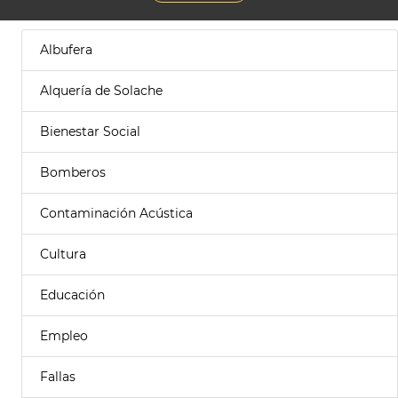
Albufera
Alquería de Solache
Bienestar Social
Bomberos
Contaminación Acústica
Cultura
Educación
Empleo
Fallas