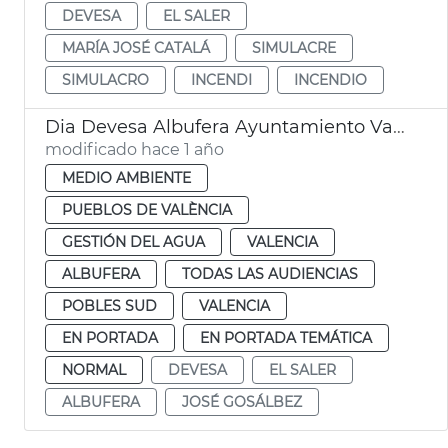
DEVESA
EL SALER
MARÍA JOSÉ CATALÁ
SIMULACRE
SIMULACRO
INCENDI
INCENDIO
Dia Devesa Albufera Ayuntamiento València
modificado hace 1 año
MEDIO AMBIENTE
PUEBLOS DE VALÈNCIA
GESTIÓN DEL AGUA
VALENCIA
ALBUFERA
TODAS LAS AUDIENCIAS
POBLES SUD
VALENCIA
EN PORTADA
EN PORTADA TEMÁTICA
NORMAL
DEVESA
EL SALER
ALBUFERA
JOSÉ GOSÁLBEZ