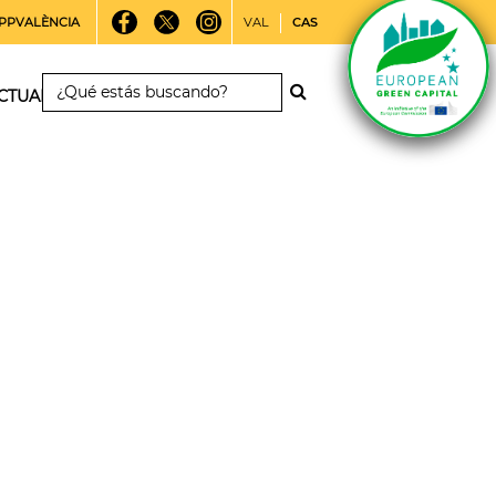
PPVALÈNCIA
VAL
CAS
CTUALIDAD