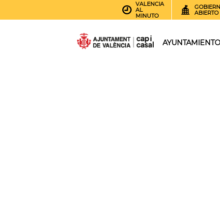
VALENCIA
GOBIER
AL
ABIERTO
MINUTO
AYUNTAMIENT