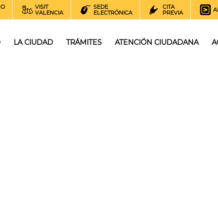
NO
VISIT
SEDE
CITA
A
VALENCIA
ELECTRÓNICA
PREVIA
O
LA CIUDAD
TRÁMITES
ATENCIÓN CIUDADANA
A