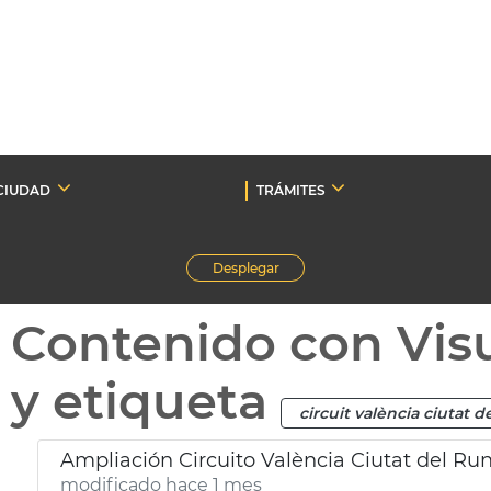
CIUDAD
TRÁMITES
Desplegar
Contenido con Vis
y etiqueta
circuit valència ciutat 
Ampliación Circuito València Ciutat del Ru
modificado hace 1 mes