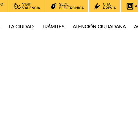
NO
VISIT
SEDE
CITA
A
VALENCIA
ELECTRÓNICA
PREVIA
O
LA CIUDAD
TRÁMITES
ATENCIÓN CIUDADANA
A