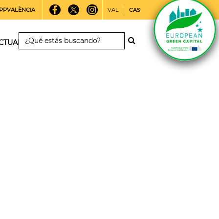
PPVALÈNCIA
VAL
CAS
CTUALIDAD