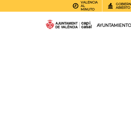
VALENCIA
GOBIER
AL
ABIERTO
MINUTO
AYUNTAMIENT