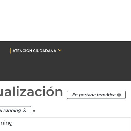
ATENCIÓN CIUDADANA
ualización
En portada temática
.
del running
nning