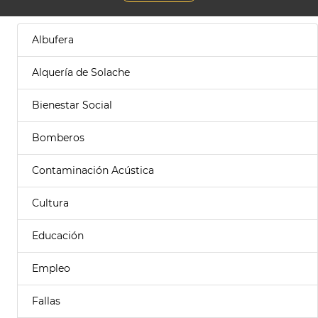
Albufera
Alquería de Solache
Bienestar Social
Bomberos
Contaminación Acústica
Cultura
Educación
Empleo
Fallas