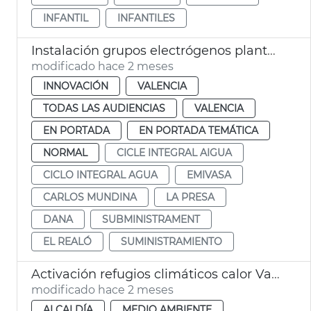
INFANTIL
INFANTILES
Instalación grupos electrógenos plantas potabilizadoras Presa Realó València
modificado hace 2 meses
INNOVACIÓN
VALENCIA
TODAS LAS AUDIENCIAS
VALENCIA
EN PORTADA
EN PORTADA TEMÁTICA
NORMAL
CICLE INTEGRAL AIGUA
CICLO INTEGRAL AGUA
EMIVASA
CARLOS MUNDINA
LA PRESA
DANA
SUBMINISTRAMENT
EL REALÓ
SUMINISTRAMIENTO
Activación refugios climáticos calor València
modificado hace 2 meses
ALCALDÍA
MEDIO AMBIENTE