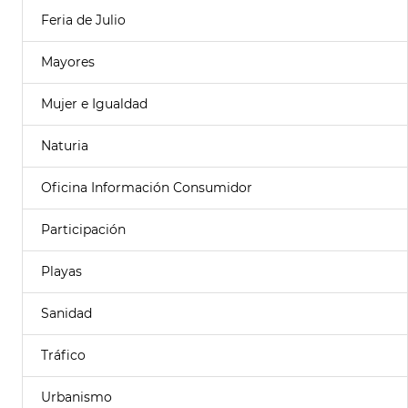
Feria de Julio
Mayores
Mujer e Igualdad
Naturia
Oficina Información Consumidor
Participación
Playas
Sanidad
Tráfico
Urbanismo