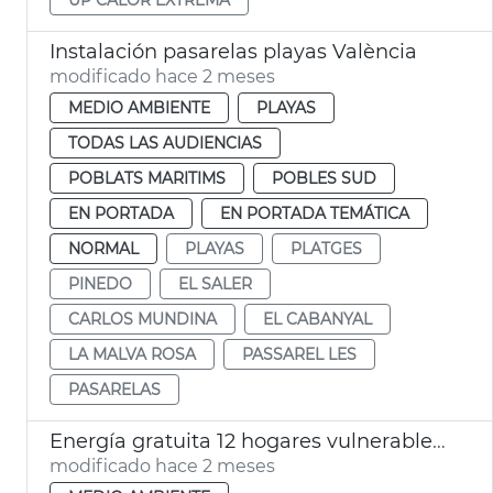
Instalación pasarelas playas València
modificado hace 2 meses
MEDIO AMBIENTE
PLAYAS
TODAS LAS AUDIENCIAS
POBLATS MARITIMS
POBLES SUD
EN PORTADA
EN PORTADA TEMÁTICA
NORMAL
PLAYAS
PLATGES
PINEDO
EL SALER
CARLOS MUNDINA
EL CABANYAL
LA MALVA ROSA
PASSAREL LES
PASARELAS
Energía gratuita 12 hogares vulnerables comunidades energéticas València
modificado hace 2 meses