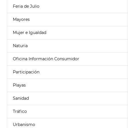
Feria de Julio
Mayores
Mujer e Igualdad
Naturia
Oficina Información Consumidor
Participación
Playas
Sanidad
Tráfico
Urbanismo