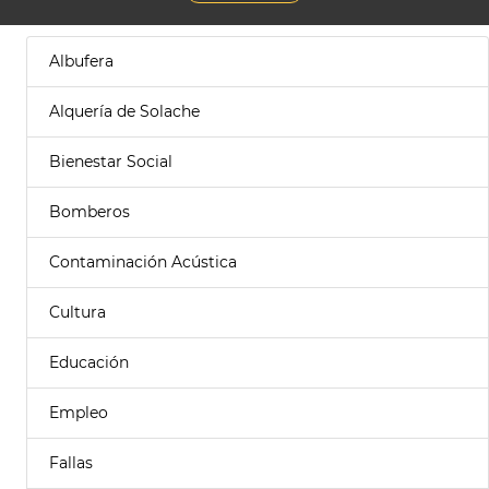
Albufera
Alquería de Solache
Bienestar Social
Bomberos
Contaminación Acústica
Cultura
Educación
Empleo
Fallas