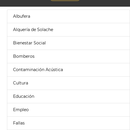
Albufera
Alquería de Solache
Bienestar Social
Bomberos
Contaminación Acústica
Cultura
Educación
Empleo
Fallas