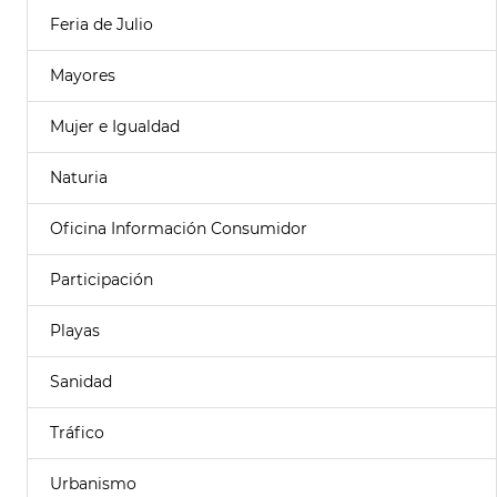
Feria de Julio
Mayores
Mujer e Igualdad
Naturia
Oficina Información Consumidor
Participación
Playas
Sanidad
Tráfico
Urbanismo