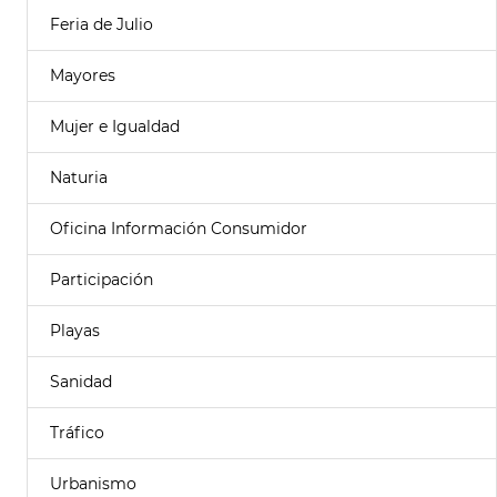
Feria de Julio
Mayores
Mujer e Igualdad
Naturia
Oficina Información Consumidor
Participación
Playas
Sanidad
Tráfico
Urbanismo