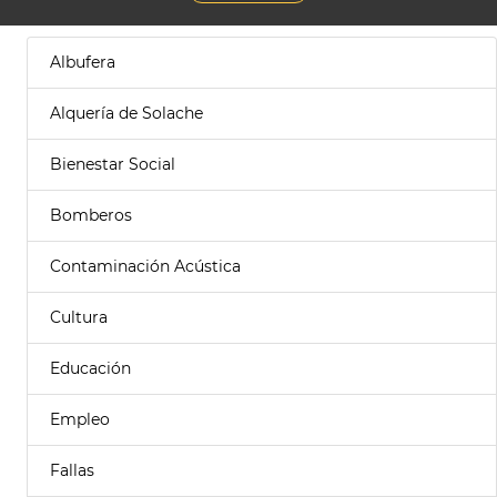
Albufera
Alquería de Solache
Bienestar Social
Bomberos
Contaminación Acústica
Cultura
Educación
Empleo
Fallas