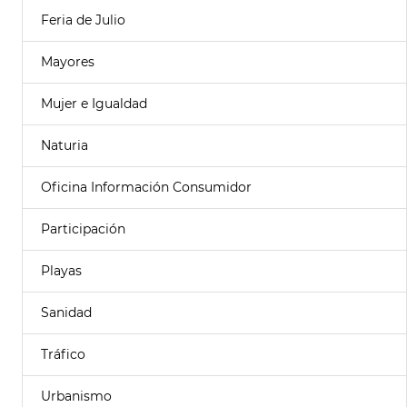
Feria de Julio
Mayores
Mujer e Igualdad
Naturia
Oficina Información Consumidor
Participación
Playas
Sanidad
Tráfico
Urbanismo