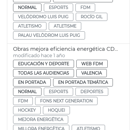
NORMAL
ESPORTS
FDM
VELÓDROMO LUIS PUIG
ROCÍO GIL
ATLETISMO
ATLETISME
PALAU VELÒDROM LUIS PUIG
Obras mejora eficiencia energética CDT València
modificado hace 1 año
EDUCACIÓN Y DEPORTE
WEB FDM
TODAS LAS AUDIENCIAS
VALENCIA
EN PORTADA
EN PORTADA TEMÁTICA
NORMAL
ESPORTS
DEPORTES
FDM
FONS NEXT GENERATION
HOCKEY
HOQUEI
MEJORA ENERGÉTICA
MILLORA ENERGÈTICA
ATLETISMO