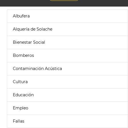
Albufera
Alquería de Solache
Bienestar Social
Bomberos
Contaminación Acústica
Cultura
Educación
Empleo
Fallas