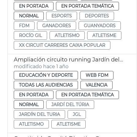
EN PORTADA
EN PORTADA TEMÁTICA
NORMAL
ESPORTS
DEPORTES
FDM
GANADORES
GUANYADORS
ROCÍO GIL
ATLETISMO
ATLETISME
XX CIRCUIT CARRERES CAIXA POPULAR
Ampliación circuito running Jardín del Turia València JGL
modificado hace 1 año
EDUCACIÓN Y DEPORTE
WEB FDM
TODAS LAS AUDIENCIAS
VALENCIA
EN PORTADA
EN PORTADA TEMÁTICA
NORMAL
JARDÍ DEL TÚRIA
JARDÍN DEL TURIA
JGL
ATLETISMO
ATLETISME