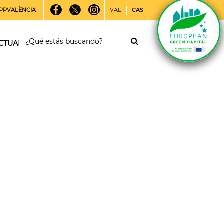
PPVALÈNCIA
VAL
CAS
CTUALIDAD