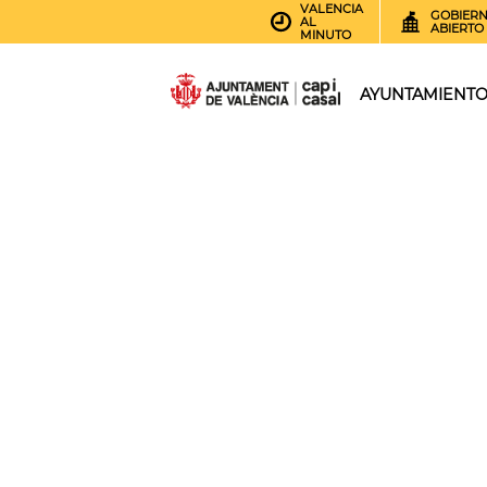
VALENCIA
GOBIER
AL
ABIERTO
MINUTO
AYUNTAMIENT