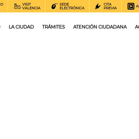
NO
VISIT
SEDE
CITA
A
VALENCIA
ELECTRÓNICA
PREVIA
O
LA CIUDAD
TRÁMITES
ATENCIÓN CIUDADANA
A