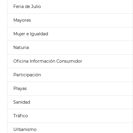
Feria de Julio
Mayores
Mujer e Igualdad
Naturia
Oficina Información Consumidor
Participación
Playas
Sanidad
Tráfico
Urbanismo