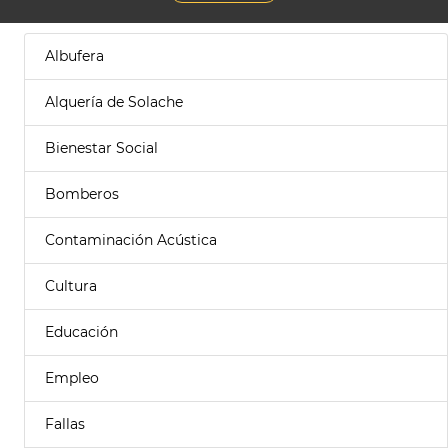
Albufera
Alquería de Solache
Bienestar Social
Bomberos
Contaminación Acústica
Cultura
Educación
Empleo
Fallas