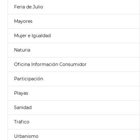
Feria de Julio
Mayores
Mujer e Igualdad
Naturia
Oficina Información Consumidor
Participación
Playas
Sanidad
Tráfico
Urbanismo