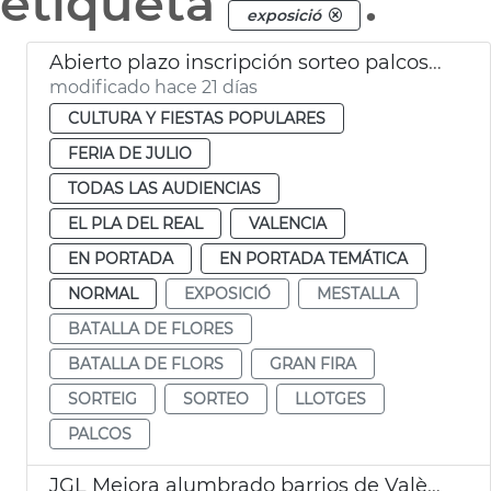
etiqueta
.
exposició
Abierto plazo inscripción sorteo palcos Batalla de Flores València
modificado hace 21 días
CULTURA Y FIESTAS POPULARES
FERIA DE JULIO
TODAS LAS AUDIENCIAS
EL PLA DEL REAL
VALENCIA
EN PORTADA
EN PORTADA TEMÁTICA
NORMAL
EXPOSICIÓ
MESTALLA
BATALLA DE FLORES
BATALLA DE FLORS
GRAN FIRA
SORTEIG
SORTEO
LLOTGES
PALCOS
JGL Mejora alumbrado barrios de València