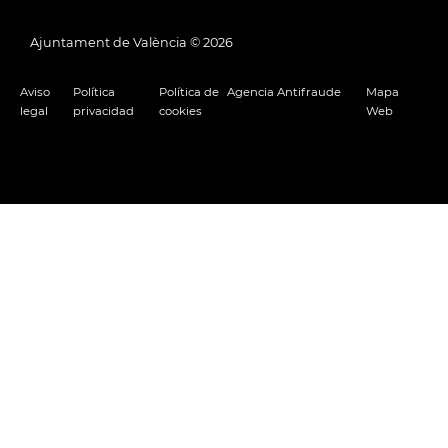
Ajuntament de València ©
2026
Aviso
Política
Política de
Agencia Antifraude
Mapa
legal
privacidad
cookies
Web