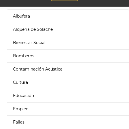
Albufera
Alquería de Solache
Bienestar Social
Bomberos
Contaminación Acústica
Cultura
Educación
Empleo
Fallas