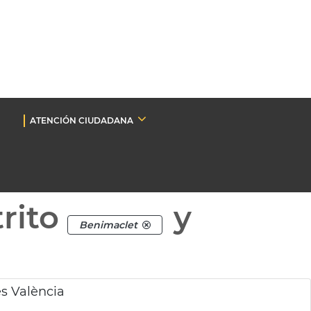
ATENCIÓN CIUDADANA
rito
y
Benimaclet
es València