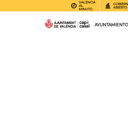
VALENCIA
GOBIER
AL
ABIERTO
MINUTO
AYUNTAMIENT