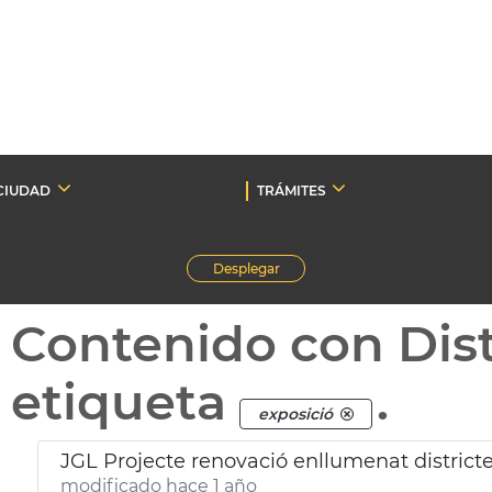
CIUDAD
TRÁMITES
Desplegar
Contenido con Dist
etiqueta
.
exposició
JGL Projecte renovació enllumenat district
modificado hace 1 año