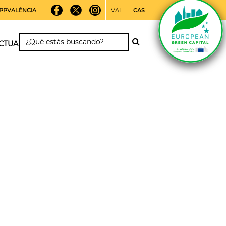
PPVALÈNCIA
VAL
CAS
CTUALIDAD