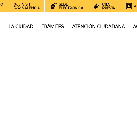
NO
VISIT
SEDE
CITA
A
VALENCIA
ELECTRÓNICA
PREVIA
O
LA CIUDAD
TRÁMITES
ATENCIÓN CIUDADANA
A