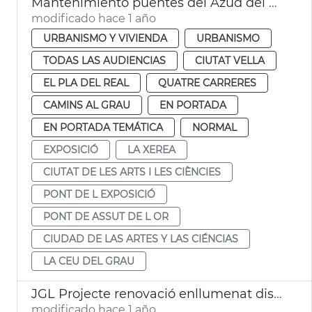
Mantenimiento puentes del Azud del Oro y de la Exposición València
modificado hace 1 año
URBANISMO Y VIVIENDA
URBANISMO
TODAS LAS AUDIENCIAS
CIUTAT VELLA
EL PLA DEL REAL
QUATRE CARRERES
CAMINS AL GRAU
EN PORTADA
EN PORTADA TEMÁTICA
NORMAL
EXPOSICIÓ
LA XEREA
CIUTAT DE LES ARTS I LES CIÈNCIES
PONT DE L EXPOSICIÓ
PONT DE ASSUT DE L OR
CIUDAD DE LAS ARTES Y LAS CIÉNCIAS
LA CEU DEL GRAU
JGL Projecte renovació enllumenat districtes València
modificado hace 1 año