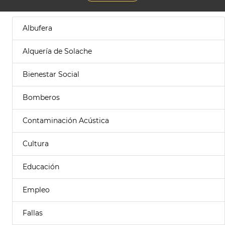
Albufera
Alquería de Solache
Bienestar Social
Bomberos
Contaminación Acústica
Cultura
Educación
Empleo
Fallas