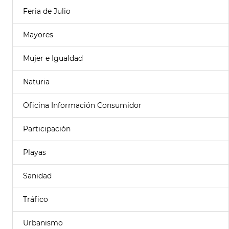
Feria de Julio
Mayores
Mujer e Igualdad
Naturia
Oficina Información Consumidor
Participación
Playas
Sanidad
Tráfico
Urbanismo