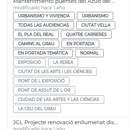
Mantenimiento puentes del Azud del Oro y de la Exposición València
modificado hace 1 año
URBANISMO Y VIVIENDA
URBANISMO
TODAS LAS AUDIENCIAS
CIUTAT VELLA
EL PLA DEL REAL
QUATRE CARRERES
CAMINS AL GRAU
EN PORTADA
EN PORTADA TEMÁTICA
NORMAL
EXPOSICIÓ
LA XEREA
CIUTAT DE LES ARTS I LES CIÈNCIES
PONT DE L EXPOSICIÓ
PONT DE ASSUT DE L OR
CIUDAD DE LAS ARTES Y LAS CIÉNCIAS
LA CEU DEL GRAU
JGL Projecte renovació enllumenat districtes València
modificado hace 1 año