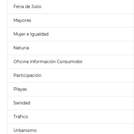
Feria de Julio
Mayores
Mujer e Igualdad
Naturia
Oficina Información Consumidor
Participación
Playas
Sanidad
Tráfico
Urbanismo