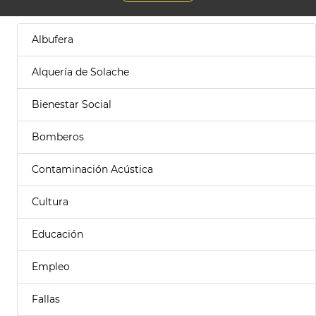
Albufera
Alquería de Solache
Bienestar Social
Bomberos
Contaminación Acústica
Cultura
Educación
Empleo
Fallas