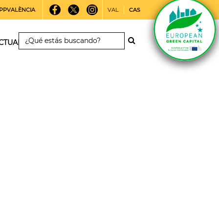
PPVALÈNCIA
VAL
CAS
CTUALIDAD