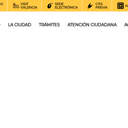
NO
VISIT
SEDE
CITA
A
VALENCIA
ELECTRÓNICA
PREVIA
O
LA CIUDAD
TRÁMITES
ATENCIÓN CIUDADANA
A