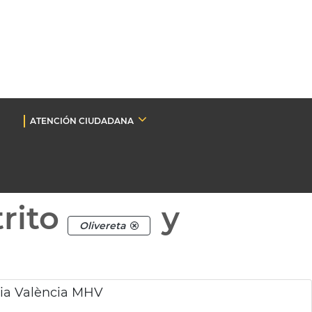
ATENCIÓN CIUDADANA
rito
y
Olivereta
ria València MHV