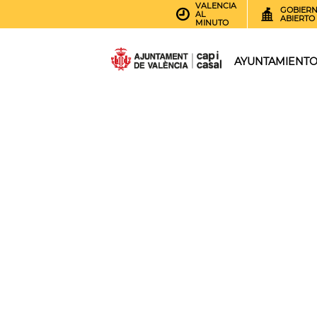
VALENCIA
GOBIER
AL
ABIERTO
MINUTO
AYUNTAMIENT