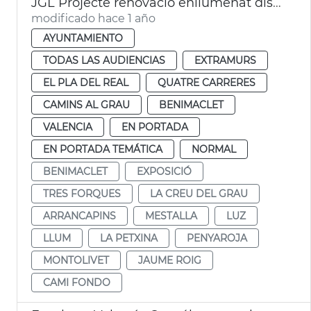
JGL Projecte renovació enllumenat districtes València
modificado hace 1 año
AYUNTAMIENTO
TODAS LAS AUDIENCIAS
EXTRAMURS
EL PLA DEL REAL
QUATRE CARRERES
CAMINS AL GRAU
BENIMACLET
VALENCIA
EN PORTADA
EN PORTADA TEMÁTICA
NORMAL
BENIMACLET
EXPOSICIÓ
TRES FORQUES
LA CREU DEL GRAU
ARRANCAPINS
MESTALLA
LUZ
LLUM
LA PETXINA
PENYAROJA
MONTOLIVET
JAUME ROIG
CAMI FONDO