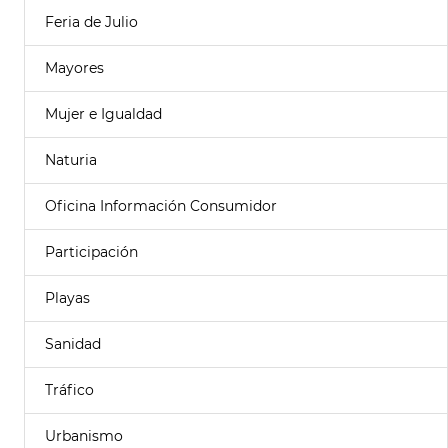
Feria de Julio
Mayores
Mujer e Igualdad
Naturia
Oficina Información Consumidor
Participación
Playas
Sanidad
Tráfico
Urbanismo