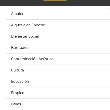
Albufera
Alquería de Solache
Bienestar Social
Bomberos
Contaminación Acústica
Cultura
Educación
Empleo
Fallas