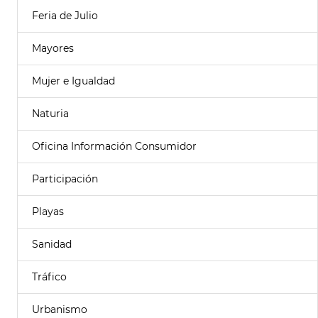
Feria de Julio
Mayores
Mujer e Igualdad
Naturia
Oficina Información Consumidor
Participación
Playas
Sanidad
Tráfico
Urbanismo