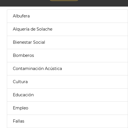
Albufera
Alquería de Solache
Bienestar Social
Bomberos
Contaminación Acústica
Cultura
Educación
Empleo
Fallas