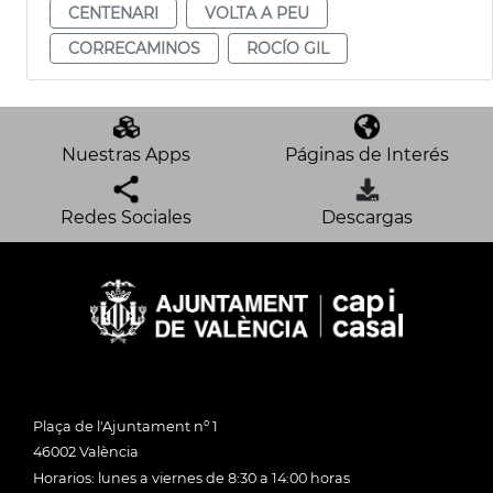
CENTENARI
VOLTA A PEU
CORRECAMINOS
ROCÍO GIL
Nuestras Apps
Páginas de Interés
Redes Sociales
Descargas
Plaça de l'Ajuntament nº 1
46002 València
Horarios: lunes a viernes de 8:30 a 14:00 horas