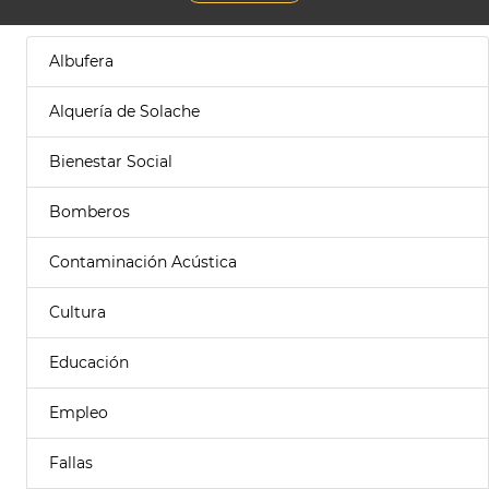
Albufera
Alquería de Solache
Bienestar Social
Bomberos
Contaminación Acústica
Cultura
Educación
Empleo
Fallas