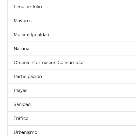
Feria de Julio
Mayores
Mujer e Igualdad
Naturia
Oficina Información Consumidor
Participación
Playas
Sanidad
Tráfico
Urbanismo