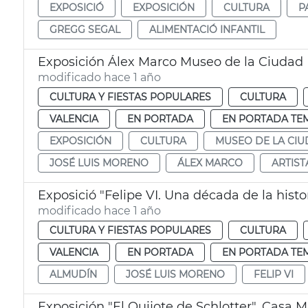
EXPOSICIÓ
EXPOSICIÓN
CULTURA
P
GREGG SEGAL
ALIMENTACIÓ INFANTIL
Exposición Álex Marco Museo de la Ciudad
modificado hace 1 año
CULTURA Y FIESTAS POPULARES
CULTURA
VALENCIA
EN PORTADA
EN PORTADA TE
EXPOSICIÓN
CULTURA
MUSEO DE LA CI
JOSÉ LUIS MORENO
ÁLEX MARCO
ARTIST
Exposició "Felipe VI. Una década de la hist
modificado hace 1 año
CULTURA Y FIESTAS POPULARES
CULTURA
VALENCIA
EN PORTADA
EN PORTADA TE
ALMUDÍN
JOSÉ LUIS MORENO
FELIP VI
Exposición "El Quijote de Schlotter", Casa 