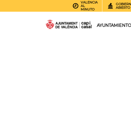
VALENCIA
GOBIER
AL
ABIERTO
MINUTO
AYUNTAMIENT