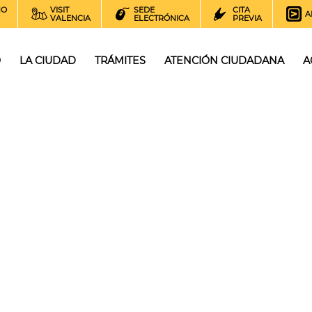
NO
VISIT
SEDE
CITA
A
VALENCIA
ELECTRÓNICA
PREVIA
O
LA CIUDAD
TRÁMITES
ATENCIÓN CIUDADANA
A