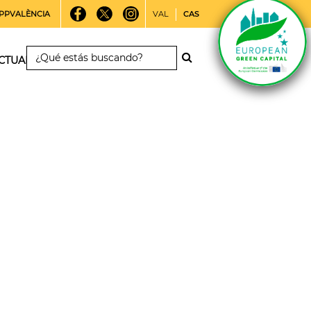
PPVALÈNCIA
VAL
CAS
CTUALIDAD