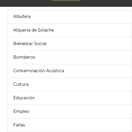
Albufera
Alquería de Solache
Bienestar Social
Bomberos
Contaminación Acústica
Cultura
Educación
Empleo
Fallas