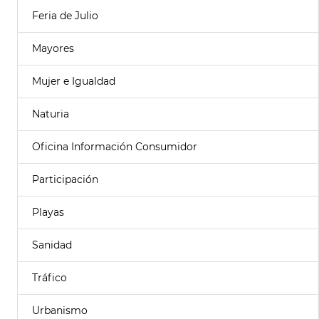
Feria de Julio
Mayores
Mujer e Igualdad
Naturia
Oficina Información Consumidor
Participación
Playas
Sanidad
Tráfico
Urbanismo