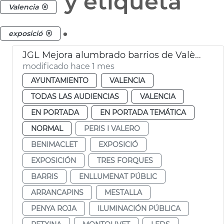
y etiqueta
Valencia
.
exposició
JGL Mejora alumbrado barrios de València
modificado hace 1 mes
AYUNTAMIENTO
VALENCIA
TODAS LAS AUDIENCIAS
VALENCIA
EN PORTADA
EN PORTADA TEMÁTICA
NORMAL
PERIS I VALERO
BENIMACLET
EXPOSICIÓ
EXPOSICIÓN
TRES FORQUES
BARRIS
ENLLUMENAT PÚBLIC
ARRANCAPINS
MESTALLA
PENYA ROJA
ILUMINACIÓN PÚBLICA