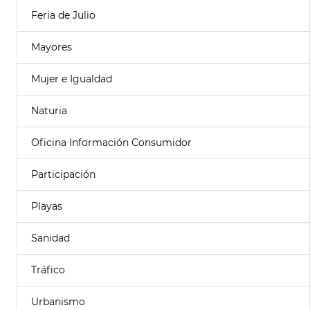
Feria de Julio
Mayores
Mujer e Igualdad
Naturia
Oficina Información Consumidor
Participación
Playas
Sanidad
Tráfico
Urbanismo