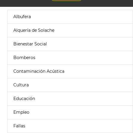
Albufera
Alquería de Solache
Bienestar Social
Bomberos
Contaminación Acústica
Cultura
Educación
Empleo
Fallas