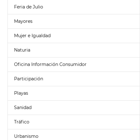
Feria de Julio
Mayores
Mujer e Igualdad
Naturia
Oficina Información Consumidor
Participación
Playas
Sanidad
Tráfico
Urbanismo