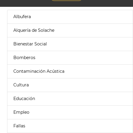
Albufera
Alquería de Solache
Bienestar Social
Bomberos
Contaminación Acústica
Cultura
Educación
Empleo
Fallas