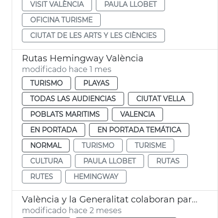
VISIT VALÈNCIA
PAULA LLOBET
OFICINA TURISME
CIUTAT DE LES ARTS Y LES CIÈNCIES
Rutas Hemingway València
modificado hace 1 mes
TURISMO
PLAYAS
TODAS LAS AUDIENCIAS
CIUTAT VELLA
POBLATS MARITIMS
VALENCIA
EN PORTADA
EN PORTADA TEMÁTICA
NORMAL
TURISMO
TURISME
CULTURA
PAULA LLOBET
RUTAS
RUTES
HEMINGWAY
València y la Generalitat colaboran para prevenir el intrusismo en la profesión de guía oficial de turismo
modificado hace 2 meses