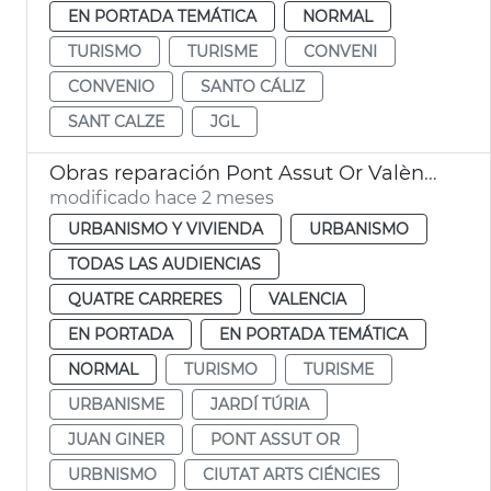
EN PORTADA TEMÁTICA
NORMAL
TURISMO
TURISME
CONVENI
CONVENIO
SANTO CÁLIZ
SANT CALZE
JGL
Obras reparación Pont Assut Or València
modificado hace 2 meses
URBANISMO Y VIVIENDA
URBANISMO
TODAS LAS AUDIENCIAS
QUATRE CARRERES
VALENCIA
EN PORTADA
EN PORTADA TEMÁTICA
NORMAL
TURISMO
TURISME
URBANISME
JARDÍ TÚRIA
JUAN GINER
PONT ASSUT OR
URBNISMO
CIUTAT ARTS CIÉNCIES