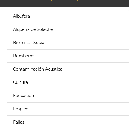
Albufera
Alquería de Solache
Bienestar Social
Bomberos
Contaminación Acústica
Cultura
Educación
Empleo
Fallas