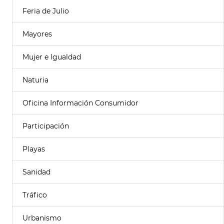
Feria de Julio
Mayores
Mujer e Igualdad
Naturia
Oficina Información Consumidor
Participación
Playas
Sanidad
Tráfico
Urbanismo