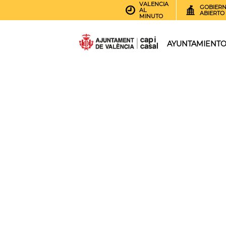
VALENCIA
GOBIER
AL
ABIERTO
MINUTO
AYUNTAMIENT