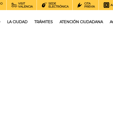
NO
VISIT
SEDE
CITA
A
VALENCIA
ELECTRÓNICA
PREVIA
O
LA CIUDAD
TRÁMITES
ATENCIÓN CIUDADANA
A