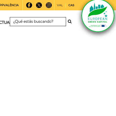
PPVALÈNCIA
VAL
CAS
CTUALIDAD