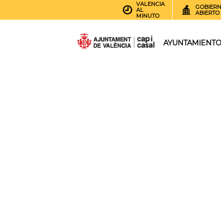
VALENCIA
GOBIER
AL
ABIERTO
MINUTO
AYUNTAMIENT