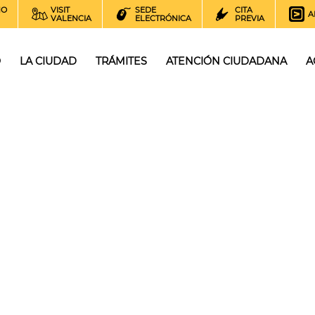
NO
VISIT
SEDE
CITA
A
VALENCIA
ELECTRÓNICA
PREVIA
O
LA CIUDAD
TRÁMITES
ATENCIÓN CIUDADANA
A