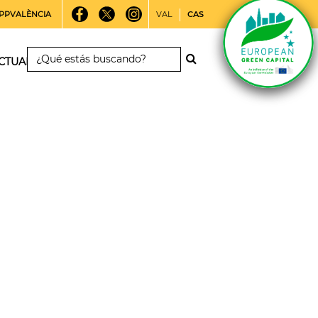
PPVALÈNCIA
VAL
CAS
CTUALIDAD