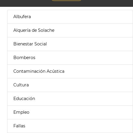
Albufera
Alquería de Solache
Bienestar Social
Bomberos
Contaminación Acústica
Cultura
Educación
Empleo
Fallas