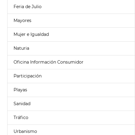
Feria de Julio
Mayores
Mujer e Igualdad
Naturia
Oficina Información Consumidor
Participación
Playas
Sanidad
Tráfico
Urbanismo