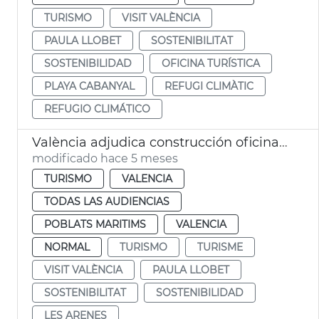
TURISMO
VISIT VALÈNCIA
PAULA LLOBET
SOSTENIBILITAT
SOSTENIBILIDAD
OFICINA TURÍSTICA
PLAYA CABANYAL
REFUGI CLIMÀTIC
REFUGIO CLIMÁTICO
València adjudica construcción oficina turismo modular playa las Arenas
modificado hace 5 meses
TURISMO
VALENCIA
TODAS LAS AUDIENCIAS
POBLATS MARITIMS
VALENCIA
NORMAL
TURISMO
TURISME
VISIT VALÈNCIA
PAULA LLOBET
SOSTENIBILITAT
SOSTENIBILIDAD
LES ARENES