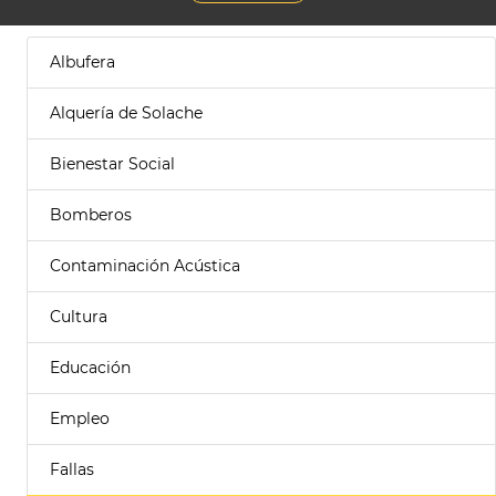
Albufera
Alquería de Solache
Bienestar Social
Bomberos
Contaminación Acústica
Cultura
Educación
Empleo
Fallas