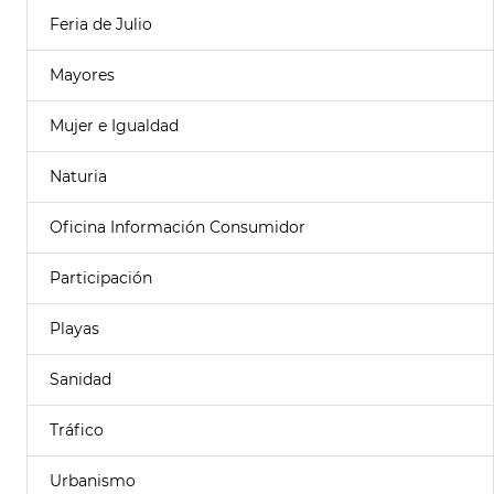
Feria de Julio
Mayores
Mujer e Igualdad
Naturia
Oficina Información Consumidor
Participación
Playas
Sanidad
Tráfico
Urbanismo