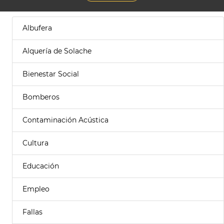
Albufera
Alquería de Solache
Bienestar Social
Bomberos
Contaminación Acústica
Cultura
Educación
Empleo
Fallas