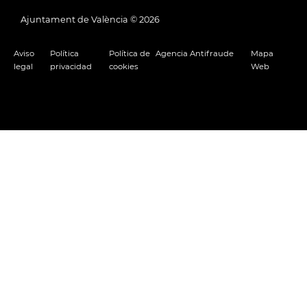
Ajuntament de València ©
2026
Aviso
Política
Política de
Agencia Antifraude
Mapa
legal
privacidad
cookies
Web