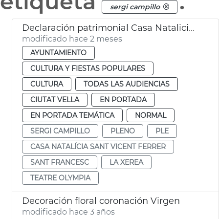
etiqueta
.
sergi campillo
Declaración patrimonial Casa Natalicia San Vicente Ferrer y Teatro Olympia València
modificado hace 2 meses
AYUNTAMIENTO
CULTURA Y FIESTAS POPULARES
CULTURA
TODAS LAS AUDIENCIAS
CIUTAT VELLA
EN PORTADA
EN PORTADA TEMÁTICA
NORMAL
SERGI CAMPILLO
PLENO
PLE
CASA NATALÍCIA SANT VICENT FERRER
SANT FRANCESC
LA XEREA
TEATRE OLYMPIA
Decoración floral coronación Virgen
modificado hace 3 años