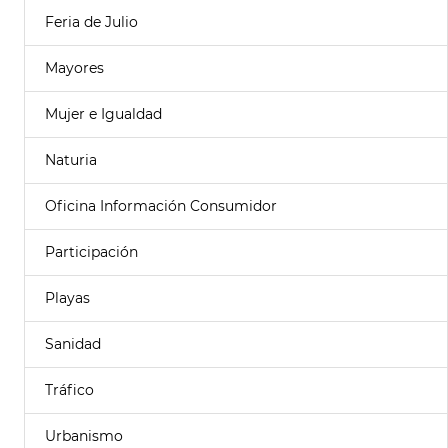
Feria de Julio
Mayores
Mujer e Igualdad
Naturia
Oficina Información Consumidor
Participación
Playas
Sanidad
Tráfico
Urbanismo