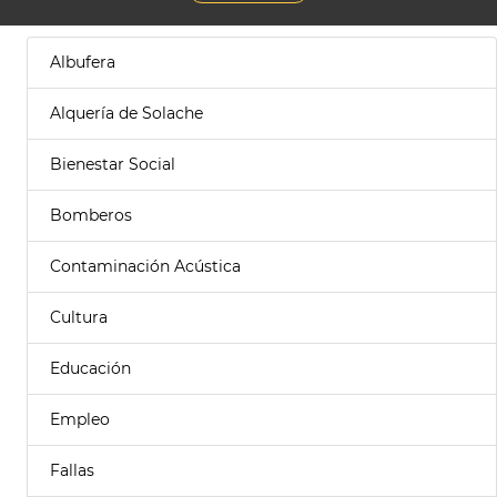
Albufera
Alquería de Solache
Bienestar Social
Bomberos
Contaminación Acústica
Cultura
Educación
Empleo
Fallas