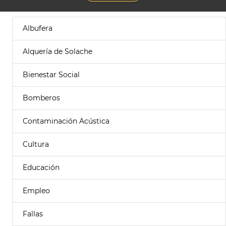
Albufera
Alquería de Solache
Bienestar Social
Bomberos
Contaminación Acústica
Cultura
Educación
Empleo
Fallas