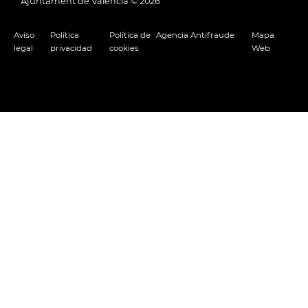
Ajuntament de València ©
2026
Aviso
Política
Política de
Agencia Antifraude
Mapa
legal
privacidad
cookies
Web