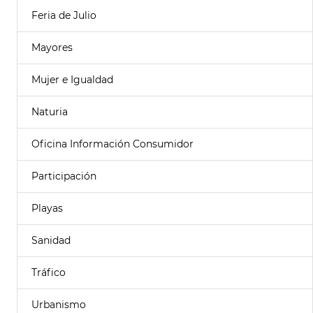
Feria de Julio
Mayores
Mujer e Igualdad
Naturia
Oficina Información Consumidor
Participación
Playas
Sanidad
Tráfico
Urbanismo